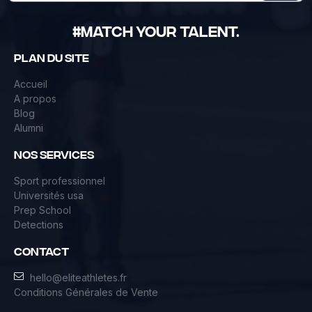
#Match Your Talent.
Plan du site
Accueil
A propos
Blog
Alumni
NOS services
Sport professionnel
Universités usa
Prep School
Detections
contact
hello@eliteathletes.fr
Conditions Générales de Vente