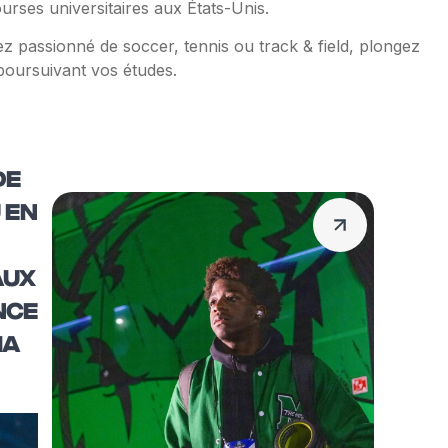
urses universitaires aux États-Unis.
ez passionné de soccer, tennis ou track & field, plongez
 poursuivant vos études.
DE
 EN
AUX
NCE
IA
28 AV
ENT