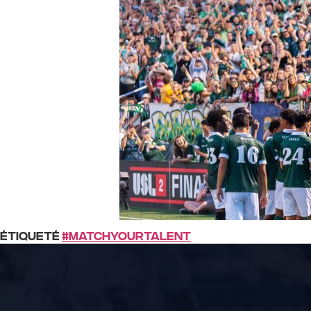
Étiqueté
#MatchYourTalent