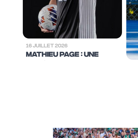
16 JUILLET 2026
MATHIEU PAGE : UNE
ANNÉE DE RÊVE DANS LE
CAMPUS QUI ACCUEILLE
LES BLEUS​