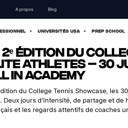
A propos
Blog
ESSIONNEL
UNIVERSITÉS USA
PREP SCHOOL
2ᵉ édition du Coll
te Athletes – 30 ju
ll In Academy
ition du College Tennis Showcase, les 30 ju
n. Deux jours d’intensité, de partage et de
nçais et les regards attentifs de coaches u